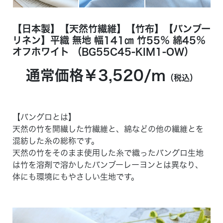
【日本製】【天然竹繊維】【竹布】【バンブー
リネン】平織 無地 幅141㎝ 竹55％ 綿45％
オフホワイト （BG55C45-KIM1-OW）
通常価格￥3,520/ｍ
（税込）
【バングロとは】
天然の竹を開繊した竹繊維と、綿などの他の繊維とを
混紡した糸の総称です。
天然の竹をそのまま使用した糸で織ったバングロ生地
は竹を溶剤で溶かしたバンブーレーヨンとは異なり、
体にも環境にもやさしい生地です。